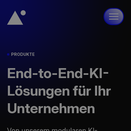
avidi
PRODUKTE
Produkte
End-to-End-KI-
Services
Cases
Lösungen für Ihr
Netzwerk
Unternehmen
Kontakt
EN
DE
ES
Von unserem modularen KI-