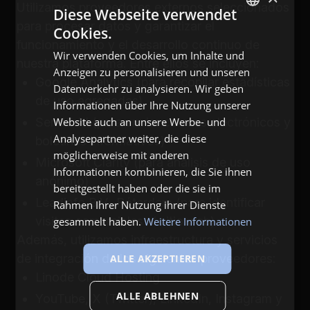
Utilizamos proveedores externos seleccionados
Diese Webseite verwendet
para procesar datos y garantizar el
Cookies.
GERMAN
funcionamiento y el desarrollo continuo de
Wir verwenden Cookies, um Inhalte und
ENGLISH
nuestra plataforma. Entre ellos se incluyen:
Anzeigen zu personalisieren und unseren
Google Analytics (para recopilar estadísticas
Datenverkehr zu analysieren. Wir geben
de uso agregadas)
Informationen über Ihre Nutzung unserer
SendGrid (para enviar correos electrónicos y
Website auch an unsere Werbe- und
Analysepartner weiter, die diese
boletines informativos)
möglicherweise mit anderen
Microsoft Clarity (para análisis de uso
Informationen kombinieren, die Sie ihnen
anónimo)
bereitgestellt haben oder die sie im
Leadinfo B.V., Róterdam (para identificar
Rahmen Ihrer Nutzung ihrer Dienste
visitas comerciales al sitio web)
gesammelt haben.
Weitere Informationen
Además, utilizamos infraestructura y servicios
de integración de los siguientes proveedores:
ALLE AKZEPTIEREN
Linode Cloud Hosting
ALLE ABLEHNEN
YouTube, X (Twitter), LinkedIn, Instagram y