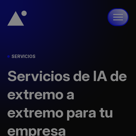
avidi
SERVICIOS
Productos
Servicios de IA de
Servicios
Casos
extremo a
Red
extremo para tu
Contacto
empresa
EN
DE
ES